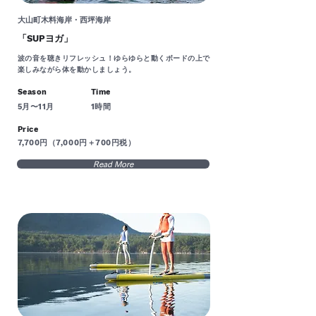
大山町木料海岸・西坪海岸
「SUPヨガ」
波の音を聴きリフレッシュ！ゆらゆらと動くボードの上で
楽しみながら体を動かしましょう。
Season
Time
5月〜11月
1時間
Price
7,700円（7,000円＋700円税）
Read More