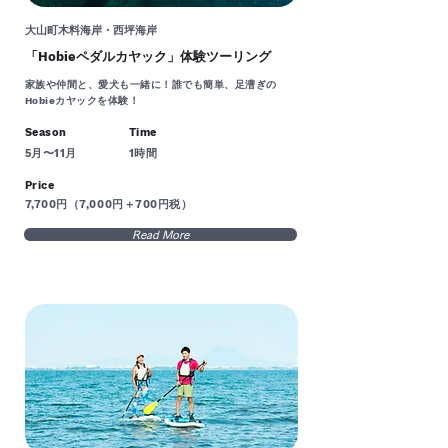
大山町木料海岸・西坪海岸
「Hobieペダルカヤック」体験ツーリング
家族や仲間と、愛犬も一緒に！誰でも簡単、足漕ぎの
Hobieカヤックを体験！
Season
Time
5月〜11月
1時間
Price
7,700円（7,000円＋700円税）
Read More