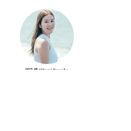
河辺 瞳 Hitomi Kawabe
SUPヨガ・BEACHヨガ
Read More
Instagram