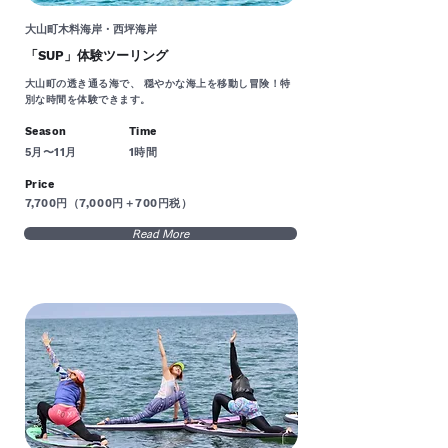
大山町木料海岸・西坪海岸
「SUP」体験ツーリング
大山町の透き通る海で、 穏やかな海上を移動し冒険！特
別な時間を体験できます。
Season
Time
5月〜11月
1時間
Price
7,700円（7,000円＋700円税）
Read More