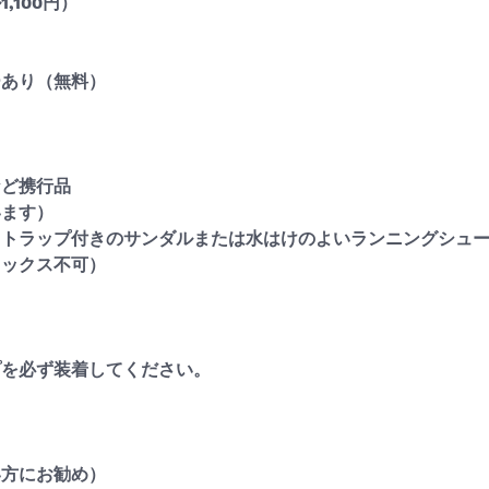
,100円）
ーあり（無料）
など携行品
います）
ストラップ付きのサンダルまたは水はけのよいランニングシュ
ロックス不可）
プを必ず装着してください。
い方にお勧め）