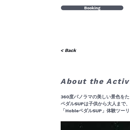
Booking
< Back
About the Activ
360度パノラマの美しい景色をた
ペダルSUPは子供から大人まで
「HobieペダルSUP」体験ツー