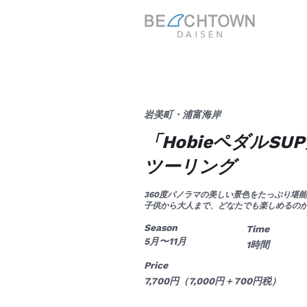
岩美町・浦富海岸
「HobieペダルSU
ツーリング
360度パノラマの美しい景色をたっぷり堪能
子供から大人まで、どなたでも楽しめるの
Season
Time
5月〜11月
1時間
Price
7,700円（7,000円＋700円税）