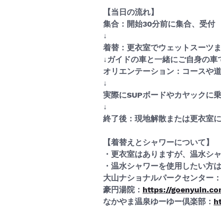
【当日の流れ】
集合：開始30分前に集合、受付
↓
着替：更衣室でウェットスーツ
↓ガイドの車と一緒にご自身の車
オリエンテーション：コースや
↓
実際にSUPボードやカヤックに
↓
終了後：現地解散または更衣室
【着替えとシャワーについて】
・更衣室はありますが、温水シ
・温水シャワーを使用したい方
大山ナショナルパークセンター
豪円湯院：
https://goenyuin.c
なかやま温泉ゆーゆー倶楽部：
h