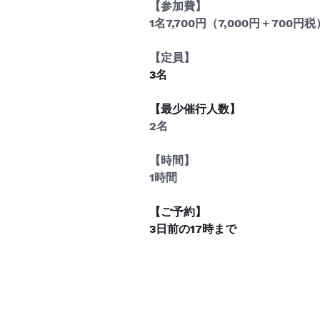
【参加費】
1名7,700円（7,000円＋700円税
【定員】
3名
【最少催行人数
】
2名
【時間】
1時間
【ご予約】
3日前の
17
時まで