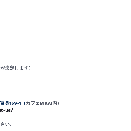
ドが決定します）
富長159-1（
カフェBIKAI内）
ut-us/
ださい。