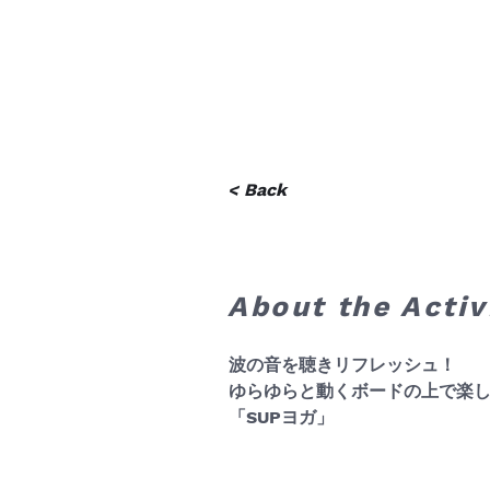
< Back
About the Activ
波の音を聴きリフレッシュ！
ゆらゆらと動くボードの上で楽
「SUPヨガ」