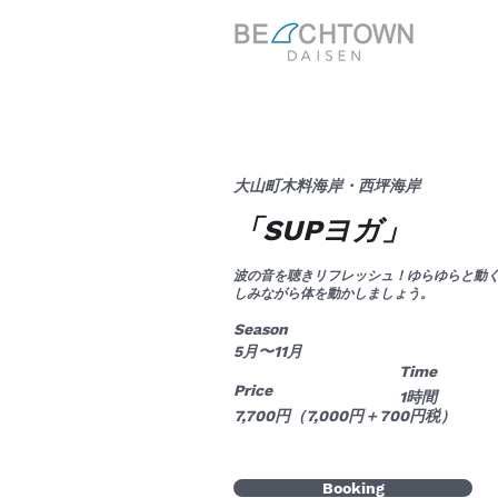
大山町木料海岸・西坪海岸
「SUPヨガ」
波の音を聴きリフレッシュ！ゆらゆらと動
しみながら体を動かしましょう。
Season
5月〜11月
Time
Price
1時間
7,700円（7,000円＋700円税）
Booking