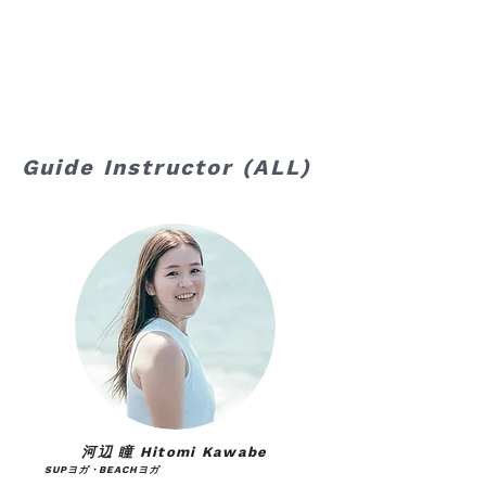
Guide Instructor (ALL)
河辺 瞳 Hitomi Kawabe
SUPヨガ・BEACHヨガ