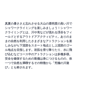
真夏の暑ささえ忘れさせる大山の透明度の高い川で
シャワークライミングを楽しみましょう！シャワー
クライミングとは、川や滝などが流れる渓谷をフィ
ールドとするアウトドアアクティビティ。ありのま
まの自然を利用したさまざまなアトラクションを楽
しみながら下流部をスタート地点とし上流部のゴー
ル地点を目指します。岩肌を滑り降りたり、水に飛
び込むなどコース中のアトラクションは多種多様。
安全を確保するための装備は身につけるものの、体
一つで自然を満喫するその特徴から「究極の川遊
び」とも称されます。