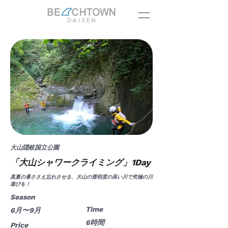
大山隠岐国立公園
「大山シャワークライミング」1Day
真夏の暑ささえ忘れさせる、大山の透明度の高い川で究極の川
遊びを！
Season
Time
6月〜9月
6時間
Price